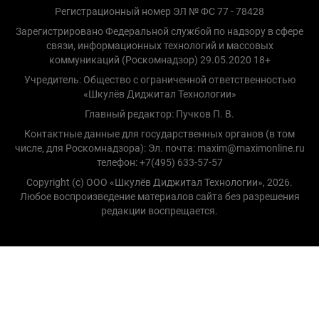
Регистрационный номер ЭЛ № ФС 77 - 78428
Зарегистрировано Федеральной службой по надзору в сфере
связи, информационных технологий и массовых
коммуникаций (Роскомнадзор) 29.05.2020 18+
Учредитель: Общество с ограниченной ответственностью
«Шкулёв Диджитал Технологии»
Главный редактор: Пучков П. В.
Контактные данные для государственных органов (в том
числе, для Роскомнадзора): Эл. почта: maxim@maximonline.ru
телефон: +7(495) 633-57-57
Copyright (с) ООО «Шкулёв Диджитал Технологии», 2026.
Любое воспроизведение материалов сайта без разрешения
редакции воспрещается.