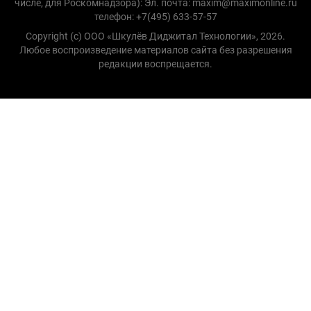
числе, для Роскомнадзора): Эл. почта: maxim@maximonline.ru
телефон: +7(495) 633-57-57
Copyright (с) ООО «Шкулёв Диджитал Технологии», 2026.
Любое воспроизведение материалов сайта без разрешения
редакции воспрещается.