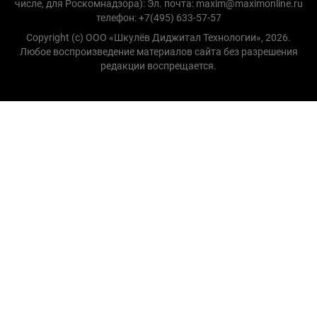
числе, для Роскомнадзора): Эл. почта: maxim@maximonline.ru
телефон: +7(495) 633-57-57
Copyright (с) ООО «Шкулёв Диджитал Технологии», 2026.
Любое воспроизведение материалов сайта без разрешения
редакции воспрещается.