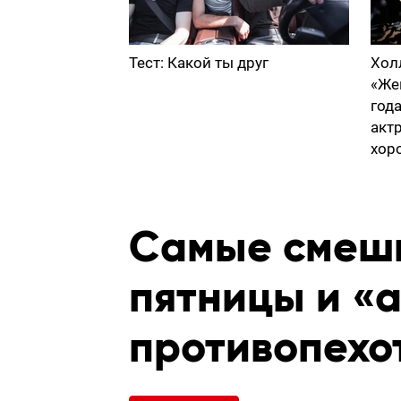
Тест: Какой ты друг
Хол
«Же
год
акт
хор
Самые смеш
пятницы и «
противопехо