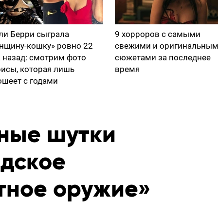
ли Берри сыграла
9 хорроров с самыми
нщину-кошку» ровно 22
свежими и оригинальны
а назад: смотрим фото
сюжетами за последнее
рисы, которая лишь
время
ошеет с годами
ные шутки
адское
тное оружие»