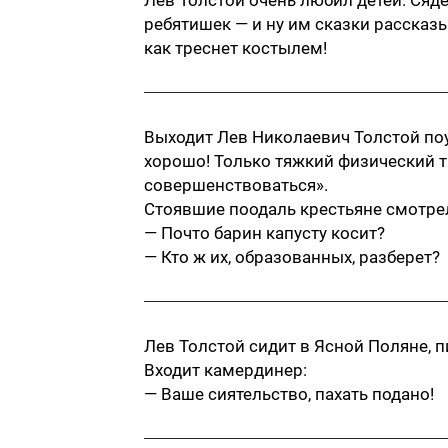
Лев Толстой очень любил детей. Сядет
ребятишек — и ну им сказки рассказы
как треснет костылем!
Выходит Лев Николаевич Толстой поут
хорошо! Только тяжкий физический т
совершенствоваться».
Стоявшие поодаль крестьяне смотрел
— Почто барин капусту косит?
— Кто ж их, образованных, разберет?
Лев Толстой сидит в Ясной Поляне, п
Входит камердинер:
— Ваше сиятельство, пахать подано!