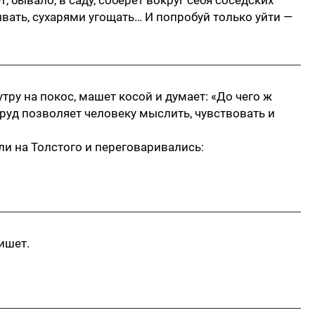
, бывало, в саду, соберет вокруг себя соседских
вать, сухарями угощать… И попробуй только уйти —
ру на покос, машет косой и думает: «До чего ж
руд позволяет человеку мыслить, чувствовать и
и на Толстого и переговаривались:
ишет.