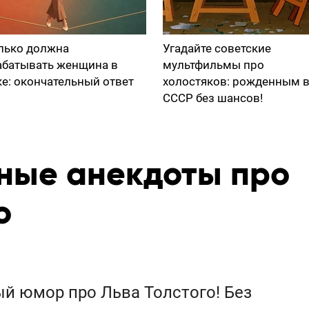
лько должна
Угадайте советские
абатывать женщина в
мультфильмы про
ке: окончательный ответ
холостяков: рожденным 
СССР без шансов!
ные анекдоты про
о
й юмор про Льва Толстого! Без