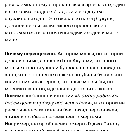
рассказывает ему о проклятиях и артефактах, один
из которых позднее Итадори и его друзья
случайно находят. Это оказался палец Сукуны,
древнейшего и сильнейшего проклятия, за
которым охотится почти каждый злодей и маг в
мире.
Почему переоценено.
Автором манги, по которой
делали аниме, является Гэгэ Акутами, которого
многие фанаты успели буквально возненавидеть
за то, что в процессе сюжета он убил и буквально
«слил» сильных героев, которые могли бы, по
мнению фанатов, идеально дополнить сюжет.
Помимо шаблонной истории
«Я смогу добиться
своей цели и пройду все испытания»
, в которой не
раскрывается истинный бэкграунд персонажей,
зрители особенно возмущены смертями.
Например, автор объяснил смерть Годжо Сатору
его невероятной силой, которая тормозила