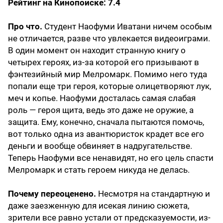
Рейтинг на Кинопоиске: 7.4
Про что.
Студент Наофуми Иватани ничем особым
не отличается, разве что увлекается видеоиграми.
В один момент он находит странную книгу о
четырех героях, из-за которой его призывают в
фэнтезийный мир Мелромарк. Помимо него туда
попали еще три героя, которые олицетворяют лук,
меч и копье. Наофуми досталась самая слабая
роль — героя щита, ведь это даже не оружие, а
защита. Ему, конечно, сначала пытаются помочь,
вот только одна из авантюристок крадет все его
деньги и вообще обвиняет в надругательстве.
Теперь Наофуми все ненавидят, но его цель спасти
Мелромарк и стать героем никуда не делась.
Почему переоценено.
Несмотря на стандартную и
даже заезженную для исекая линию сюжета,
зрители все равно устали от предсказуемости, из-