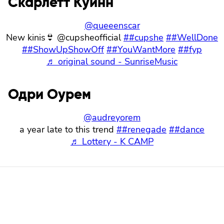
Скарлетт Куинн
@queeenscar
New kinis👙 @cupsheofficial
##cupshe
##WellDone
##ShowUpShowOff
##YouWantMore
##fyp
♬ original sound - SunriseMusic
Одри Оурем
@audreyorem
a year late to this trend
##renegade
##dance
♬ Lottery - K CAMP