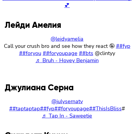
💕
Лейди Амелия
@leidyamelia
Call your crush bro and see how they react 🤪
##fyp
##foryou
##foryoupage
##bts
@clintyy
♬ Bruh - Hovey Benjamin
Джулиана Серна
@julysernatv
##taptaptap
##fyp
##foryoupage
##ThisIsBliss
#
♬ Tap In - Saweetie