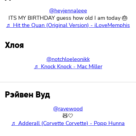
@heyjennaleee
ITS MY BIRTHDAY guess how old I am today 🎂
♬ Hit the Quan (Original Version) - iLoveMemphis
Хлоя
@notchloeleonikk
♬ Knock Knock - Mac Miller
Рэйвен Вуд
@ravewood
🧸🤍
♬ Adderall (Corvette Corvette) - Popp Hunna