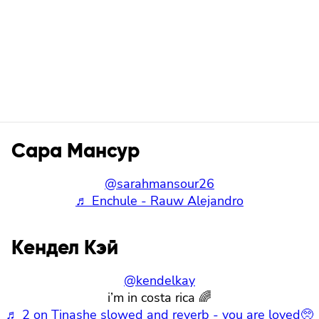
Сара Мансур
@sarahmansour26
♬ Enchule - Rauw Alejandro
Кендел Кэй
@kendelkay
i’m in costa rica 🌈
♬ 2 on Tinashe slowed and reverb - you are loved🥺