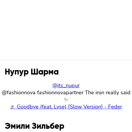
Нупур Шарма
@its_nupur
@fashionnova fashionnovapartner The iron really said
✨
♬ Goodbye (feat. Lyse) [Slow Version] - Feder
Эмили Зильбер