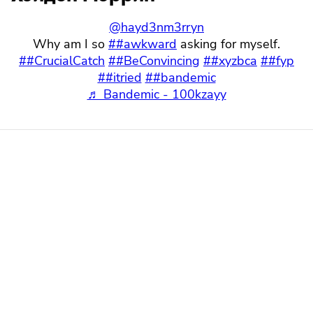
@hayd3nm3rryn
Why am I so
##awkward
asking for myself.
##CrucialCatch
##BeConvincing
##xyzbca
##fyp
##itried
##bandemic
♬ Bandemic - 100kzayy