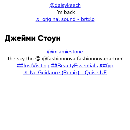
@daisykeech
I’m back
♬ original sound - brtxlo
Джейми Стоун
@imjamiestone
the sky tho 😍 @fashionnova fashionnovapartner
##JustVisiting
##BeautyEssentials
##fyp
♬ No Guidance (Remix) - Quise UE