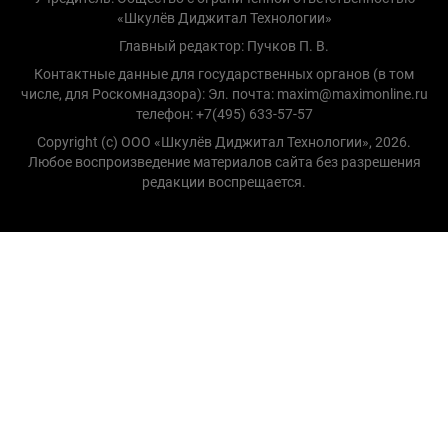
«Шкулёв Диджитал Технологии»
Главный редактор: Пучков П. В.
Контактные данные для государственных органов (в том
числе, для Роскомнадзора): Эл. почта: maxim@maximonline.ru
телефон: +7(495) 633-57-57
Copyright (с) ООО «Шкулёв Диджитал Технологии», 2026.
Любое воспроизведение материалов сайта без разрешения
редакции воспрещается.