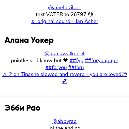
@ameliezilber
text VOTER to 26797 🙃
♬ original sound - Ian Asher
Алана Уокер
@alanawalker14
pointless... i know but 🖤
##fyp
##foryoupage
##foryou
##foru
♬ 2 on Tinashe slowed and reverb - you are loved🥺
💕
Эбби Рао
@abbyrao
lol the ending