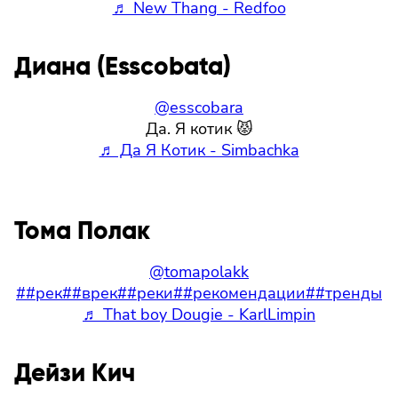
♬ New Thang - Redfoo
Диана (Esscobata)
@esscobara
Да. Я котик 😾
♬ Да Я Котик - Simbachka
Тома Полак
@tomapolakk
##рек
##врек
##реки
##рекомендации
##тренды
♬ That boy Dougie - KarlLimpin
Дейзи Кич