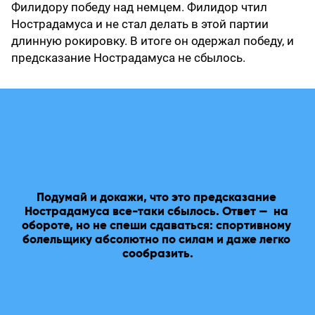
Филидору победу над немцем. Филидор чтил
Нострадамуса и не стал делать в этой партии
длинную рокировку. В итоге он одержал победу, и
предсказание Нострадамуса не сбылось.
Нострадамус имел в виду не шахматы, а футбол. 
Подумай и докажи, что это предсказание 
Три нуля — это ЧЕ-2000, где победили галлы, то 
Нострадамуса все-таки сбылось. Ответ —  на 
есть французы. Но через два года они получили 
обороте, но не спеши сдаваться: спортивному 
три бесславных нуля, не забив ни одного мяча в 
болельщику абсолютно по силам и даже легко 
ЧМ-2002. Первый случай с ЧМ-1966, когда чемпион 
сообразить.
не вышел из группы.