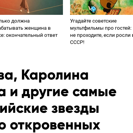
лько должна
Угадайте советские
абатывать женщина в
мультфильмы про гостей:
ке: окончательный ответ
не проходите, если росли 
СССР!
ва, Каролина
а и другие самые
сийские звезды
го откровенных