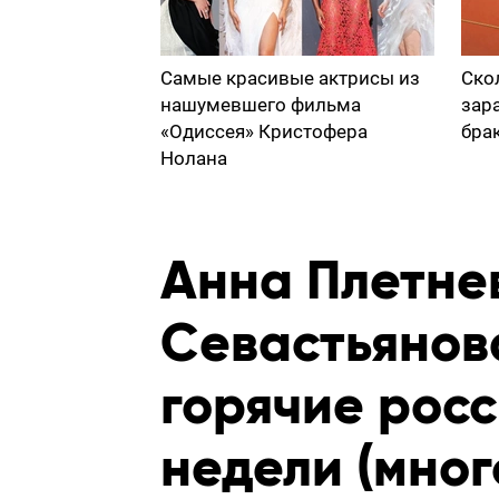
Самые красивые актрисы из
Ско
нашумевшего фильма
зар
«Одиссея» Кристофера
бра
Нолана
Анна Плетне
Севастьянов
горячие рос
недели (мно