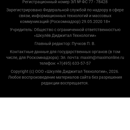
Регистрационный номер ЭЛ № ФС 77 - 78428
Зарегистрировано Федеральной службой по надзору в сфере
связи, информационных технологий и массовых
коммуникаций (Роскомнадзор) 29.05.2020 18+
Учредитель: Общество с ограниченной ответственностью
«Шкулёв Диджитал Технологии»
Главный редактор: Пучков П. В.
Контактные данные для государственных органов (в том
числе, для Роскомнадзора): Эл. почта: maxim@maximonline.ru
телефон: +7(495) 633-57-57
Copyright (с) ООО «Шкулёв Диджитал Технологии», 2026.
Любое воспроизведение материалов сайта без разрешения
редакции воспрещается.