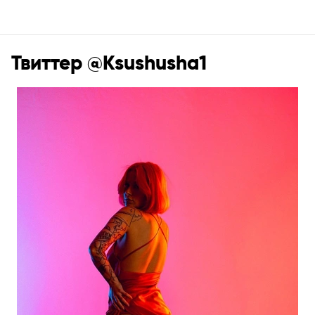
Твиттер @Ksushusha1