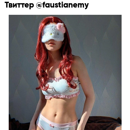
Твиттер @faustianemy