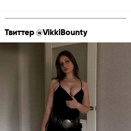
Твиттер @VikkiBounty