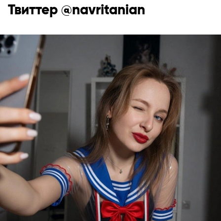
Твиттер @navritanian