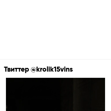
Твиттер @krolik15vins