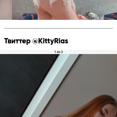
Твиттер @KittyRias
1 из 2