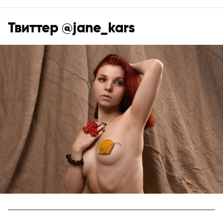
Твиттер @jane_kars