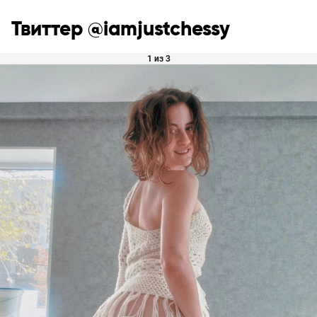
Твиттер @iamjustchessy
1 из 3