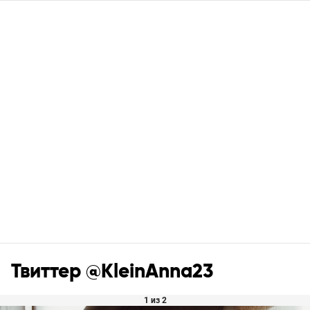
Твиттер @KleinAnna23
1 из 2