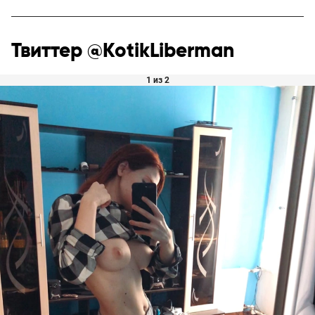
Твиттер @KotikLiberman
1 из 2