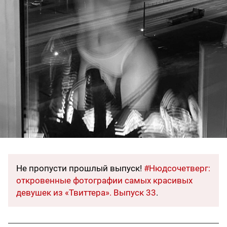
Не пропусти прошлый выпуск!
#Нюдсочетверг:
откровенные фотографии самых красивых
девушек из «Твиттера». Выпуск 33
.