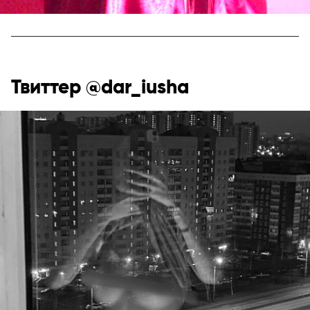
Твиттер @dar_iusha