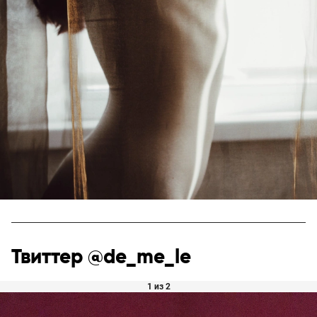
Твиттер @de_me_le
1 из 2