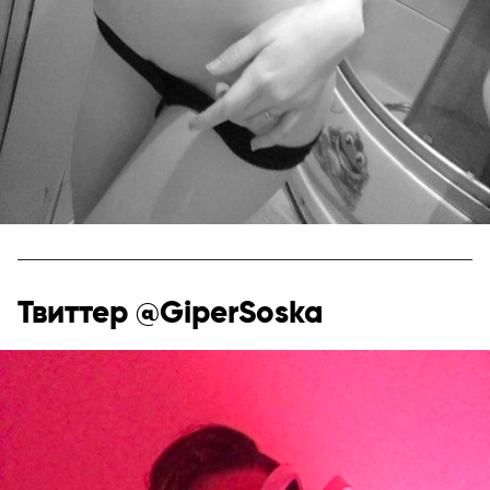
Твиттер @GiperSoska