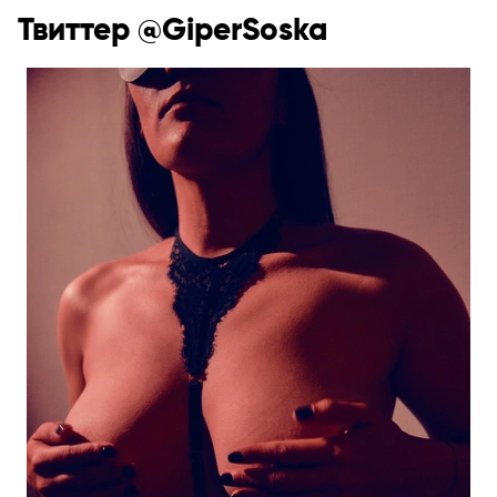
Твиттер @GiperSoska