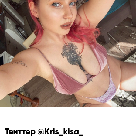
Твиттер @Kris_kisa_