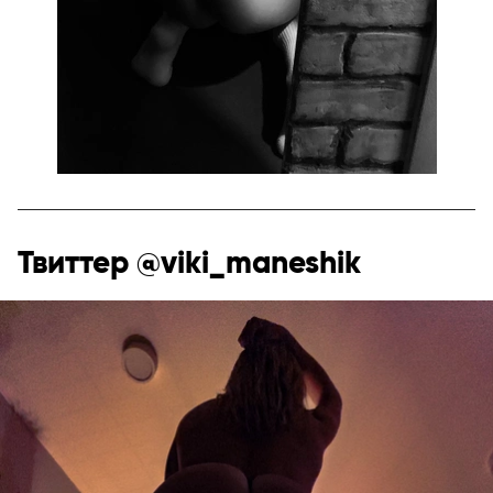
Твиттер @viki_maneshik