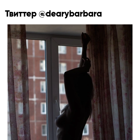
Твиттер @dearybarbara