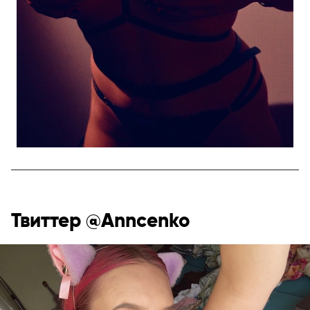
Твиттер @Anncenko