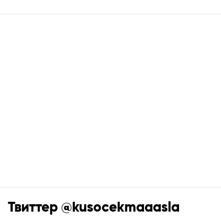
Твиттер @kusocekmaaasla