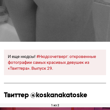
И еще нюдсы!
#Нюдсочетверг: откровенные
фотографии самых красивых девушек из
«Твиттера». Выпуск 29.
Твиттер @koskanakatoske
1 из 2