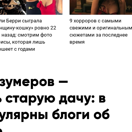
ли Берри сыграла
9 хорроров с самыми
нщину-кошку» ровно 22
свежими и оригинальны
а назад: смотрим фото
сюжетами за последнее
рисы, которая лишь
время
ошеет с годами
 зумеров —
 старую дачу: в
улярны блоги об
е