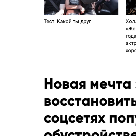
Тест: Какой ты друг
Хол
«Же
год
акт
хор
Новая мечта
восстановить
соцсетях поп
обустройств