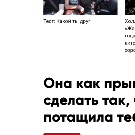
Тест: Какой ты друг
Хол
«Же
год
акт
хор
Она как прыг
сделать так,
потащила теб