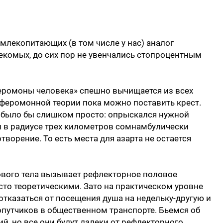
 млекопитающих (в том числе у нас) аналог
екомых, до сих пор не увенчались стопроцентным
феромоны человека» спешно вычищается из всех
а феромонной теории пока можно поставить крест.
че было бы слишком просто: опрыскался нужной
 в радиусе трех километров сомнамбулически
творение. То есть места для азарта не остается
ового тела вызывает рефлекторное половое
сто теоретическими. Зато на практическом уровне
отказаться от посещения душа на недельку-другую и
опутчиков в общественном транспорте. Бьемся об
ий, но все они будут далеки от рефлекторного