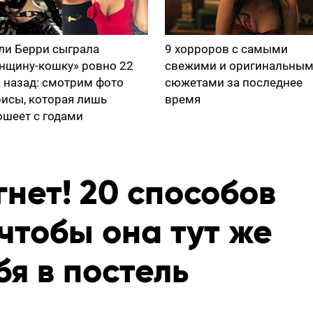
ли Берри сыграла
9 хорроров с самыми
нщину-кошку» ровно 22
свежими и оригинальны
а назад: смотрим фото
сюжетами за последнее
рисы, которая лишь
время
ошеет с годами
нет! 20 способов
 чтобы она тут же
я в постель