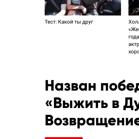
Тест: Какой ты друг
Хол
«Же
год
акт
хор
Назван побе
«Выжить в Д
Возвращение