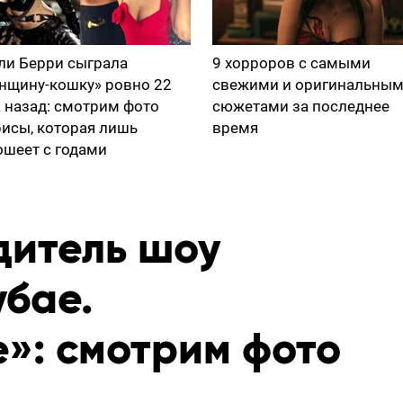
ли Берри сыграла
9 хорроров с самыми
нщину-кошку» ровно 22
свежими и оригинальны
а назад: смотрим фото
сюжетами за последнее
рисы, которая лишь
время
ошеет с годами
дитель шоу
убае.
»: смотрим фото