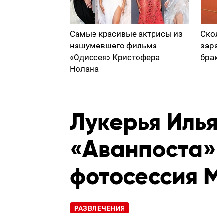
Самые красивые актрисы из
Ско
нашумевшего фильма
зар
«Одиссея» Кристофера
бра
Нолана
Лукерья Илья
«Аванпоста»
фотосессия 
РАЗВЛЕЧЕНИЯ