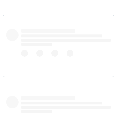
pic.twitter.com/GXVmFPgpgZ
pic.twitter.com/0tYiZlYXEg