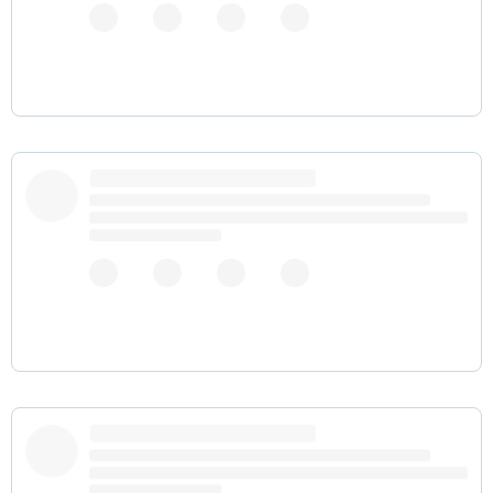
pic.twitter.com/q5WQ8vLCYp