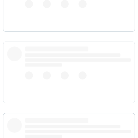
pic.twitter.com/dHO3Oy1dR1
pic.twitter.com/ZCJqxNKzu9