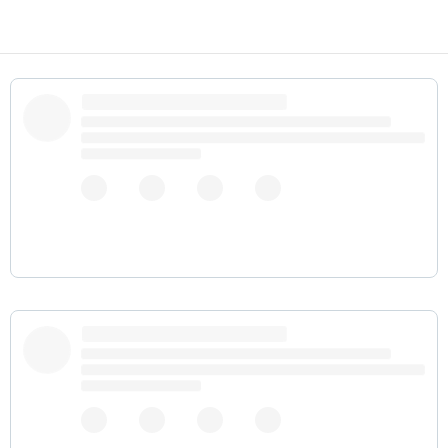
pic.twitter.com/iy7wBzAI9L