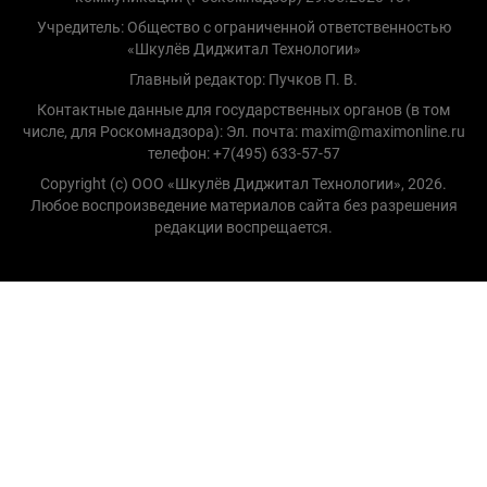
Учредитель: Общество с ограниченной ответственностью
«Шкулёв Диджитал Технологии»
Главный редактор: Пучков П. В.
Контактные данные для государственных органов (в том
числе, для Роскомнадзора): Эл. почта: maxim@maximonline.ru
телефон: +7(495) 633-57-57
Copyright (с) ООО «Шкулёв Диджитал Технологии», 2026.
Любое воспроизведение материалов сайта без разрешения
редакции воспрещается.