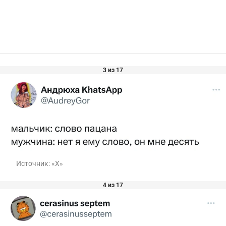
3 из 17
Источник:
«Х»
4 из 17