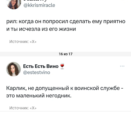
Источник:
«Х»
16 из 17
Источник:
«Х»