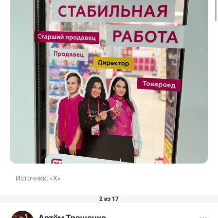
Источник:
«Х»
2 из 17