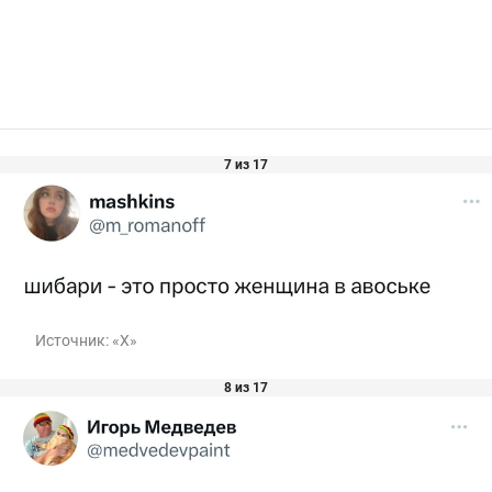
7 из 17
Источник:
«Х»
8 из 17