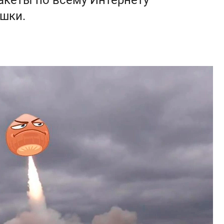
акеты по всему Интернету
шки.