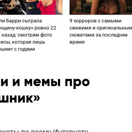
ли Берри сыграла
9 хорроров с самыми
нщину-кошку» ровно 22
свежими и оригинальны
а назад: смотрим фото
сюжетами за последнее
рисы, которая лишь
время
ошеет с годами
и и мемы про
шник»