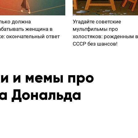
лько должна
Угадайте советские
абатывать женщина в
мультфильмы про
ке: окончательный ответ
холостяков: рожденным 
СССР без шансов!
и и мемы про
а Дональда