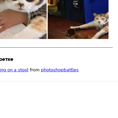
ретке
ng on a stool
from
photoshopbattles