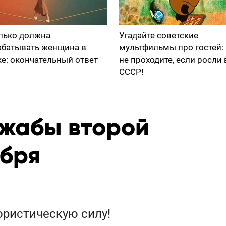
лько должна
Угадайте советские
абатывать женщина в
мультфильмы про гостей:
ке: окончательный ответ
не проходите, если росли 
СССР!
жабы второй
ября
ористическую силу!