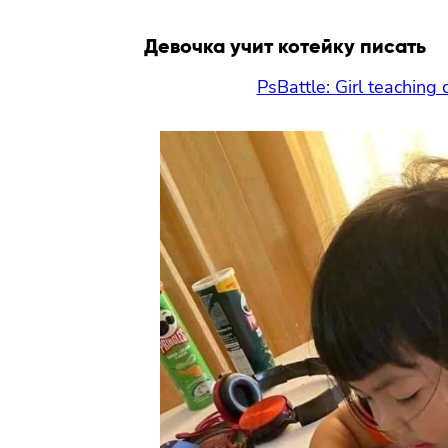
Девочка учит котейку писать
PsBattle: Girl teaching 