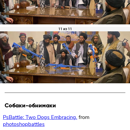
11 из 11
Собаки-обнимаки
PsBattle: Two Dogs Embracing.
from
photoshopbattles