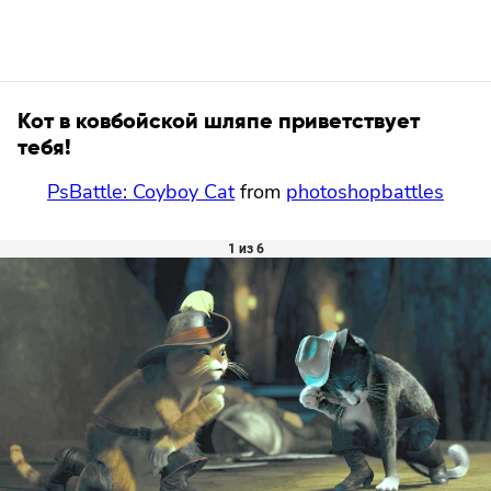
Кот в ковбойской шляпе приветствует
тебя!
PsBattle: Coyboy Cat
from
photoshopbattles
1 из 6