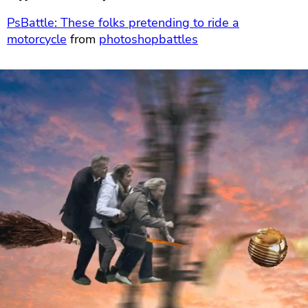
PsBattle: These folks pretending to ride a
motorcycle
from
photoshopbattles