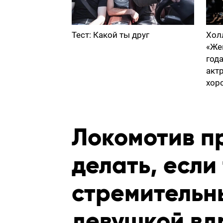
Тест: Какой ты друг
Хол
«Же
год
акт
хор
Локомотив пр
делать, если
стремительн
девушкой вд