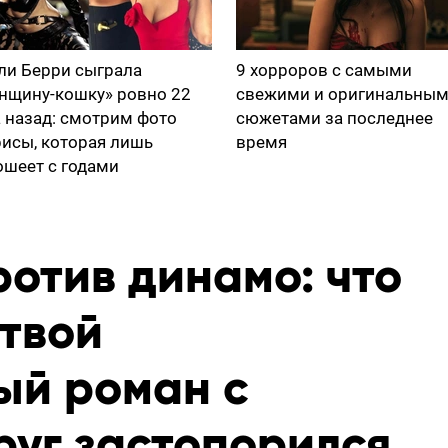
ли Берри сыграла
9 хорроров с самыми
нщину-кошку» ровно 22
свежими и оригинальны
а назад: смотрим фото
сюжетами за последнее
рисы, которая лишь
время
ошеет с годами
отив динамо: что
 твой
ый роман с
руг застопорился