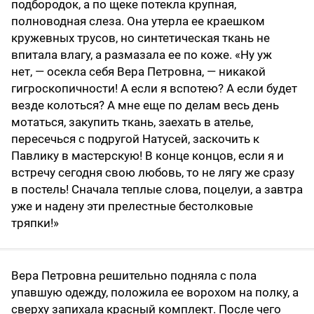
подбородок, а по щеке потекла крупная,
полноводная слеза. Она утерла ее краешком
кружевных трусов, но синтетическая ткань не
впитала влагу, а размазала ее по коже. «Ну уж
нет, — осекла себя Вера Петровна, — никакой
гигроскопичности! А если я вспотею? А если будет
везде колоться? А мне еще по делам весь день
мотаться, закупить ткань, заехать в ателье,
пересечься с подругой Натусей, заскочить к
Павлику в мастерскую! В конце концов, если я и
встречу сегодня свою любовь, то не лягу же сразу
в постель! Сначала теплые слова, поцелуи, а завтра
уже и надену эти прелестные бестолковые
тряпки!»
Вера Петровна решительно подняла с пола
упавшую одежду, положила ее ворохом на полку, а
сверху запихала красный комплект. После чего