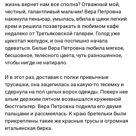
жизнь вернет нам все сполна? Отважный мой,
честный, талантливый мальчик! Вера Петровна
накинула пеньюар, умылась, вбила в щеки легкий
крем и решила позавтракать в любимом кафе
недалеко от Третьяковской галереи. Голод уже
щекотал желудок, и она поспешно начала
одеваться. Белье Вера Петровна любила мягкое,
бесшовное, телесного цвета, чуть разношенное,
чтобы нигде не натирало.
И в этот раз, доставая с полки привычные
трусишки, она зацепилась за какую-то тесемку и
сдернула на пол целых ворох одежды. Поверх нее
алым дерзким пятном возвышался кружевной
бюстгальтер. Вера Петровна подняла его двумя
пальцами и рассмеялась. К краю бретельки были
прикреплены такие же красные трусы и огромная
итальянская бирка.