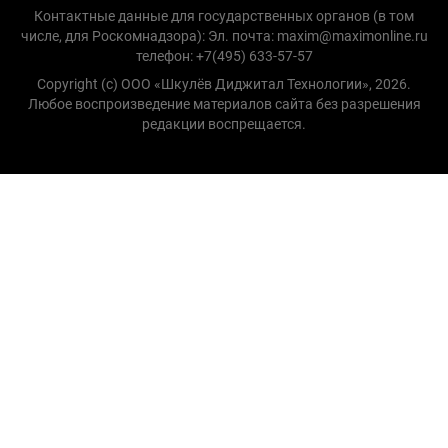
Контактные данные для государственных органов (в том
числе, для Роскомнадзора): Эл. почта: maxim@maximonline.ru
телефон: +7(495) 633-57-57
Copyright (с) ООО «Шкулёв Диджитал Технологии», 2026.
Любое воспроизведение материалов сайта без разрешения
редакции воспрещается.