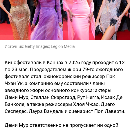
Источник:
Getty Images; Legion Media
Кинофестиваль в Каннах в 2026 году проходит с 12
по 23 мая. Председателем жюри 79-го ежегодного
фестиваля стал южнокорейский режиссер Пак
Чхан Ук, а компанию ему составили члены
звездного жюри основного конкурса: актеры
Деми Мур, Стеллан Скарсгард, Рут Негга, Исаак Де
Банколе, а также режиссеры Хлоя Чжао, Диего
Сеспедес, Лаура Вандель и сценарист Пол Лаверти.
Деми Мур ответственно не пропускает ни одной