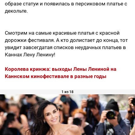
образе статуи и появилась в персиковом платье с
декольте.
Смотрим на самые красивые платья с красной
дорожки фестиваля. А кто долистает до конца, тот
увидит завсегдатая списков неудачных платьев в
Каннах Лену Ленину!
Королева кринжа: выходы Лены Лениной на
Каннском кинофестивале в разные годы
1 из 18