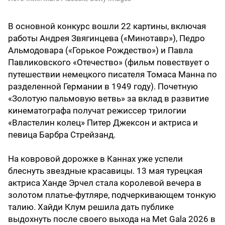
В основной конкурс вошли 22 картины, включая
работы Андрея Звягинцева («Минотавр»), Педро
Альмодовара («Горькое Рождество») и Павла
Павликовского «Отечество» (фильм повествует о
путешествии немецкого писателя Томаса Манна по
разделенной Германии в 1949 году). Почетную
«Золотую пальмовую ветвь» за вклад в развитие
кинематографа получат режиссер трилогии
«Властелин колец» Питер Джексон и актриса и
певица Барбра Стрейзанд.
На ковровой дорожке в Каннах уже успели
блеснуть звездные красавицы. 13 мая турецкая
актриса Ханде Эрчел стала королевой вечера в
золотом платье-футляре, подчеркивающем тонкую
талию. Хайди Клум решила дать публике
выдохнуть после своего выхода на Met Gala 2026 в