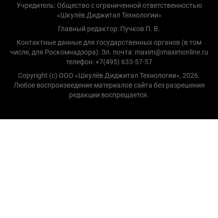
Учредитель: Общество с ограниченной ответственностью
«Шкулёв Диджитал Технологии»
Главный редактор: Пучков П. В.
Контактные данные для государственных органов (в том
числе, для Роскомнадзора): Эл. почта: maxim@maximonline.ru
телефон: +7(495) 633-57-57
Copyright (с) ООО «Шкулёв Диджитал Технологии», 2026.
Любое воспроизведение материалов сайта без разрешения
редакции воспрещается.