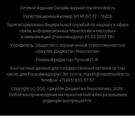
Сетевое издание Онлайн-журнал maximonline.ru
Регистрационный номер ЭЛ № ФС 77 - 78428
Зарегистрировано Федеральной службой по надзору в сфере
связи, информационных технологий и массовых
коммуникаций (Роскомнадзор) 29.05.2020 18+
Учредитель: Общество с ограниченной ответственностью
«Шкулёв Диджитал Технологии»
Главный редактор: Пучков П. В.
Контактные данные для государственных органов (в том
числе, для Роскомнадзора): Эл. почта: maxim@maximonline.ru
телефон: +7(495) 633-57-57
Copyright (с) ООО «Шкулёв Диджитал Технологии», 2026.
Любое воспроизведение материалов сайта без разрешения
редакции воспрещается.