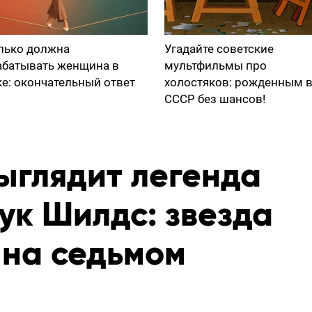
лько должна
Угадайте советские
абатывать женщина в
мультфильмы про
ке: окончательный ответ
холостяков: рожденным 
СССР без шансов!
ыглядит легенда
ук Шилдс: звезда
 на седьмом