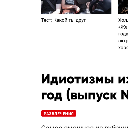
Тест: Какой ты друг
Хол
«Же
год
акт
хор
Идиотизмы из
год (выпуск 
РАЗВЛЕЧЕНИЯ