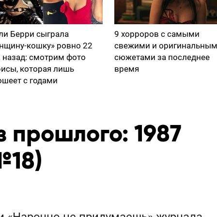
ли Берри сыграла
9 хорроров с самыми
нщину-кошку» ровно 22
свежими и оригинальны
а назад: смотрим фото
сюжетами за последнее
рисы, которая лишь
время
ошеет с годами
 прошлого: 1987
№18)