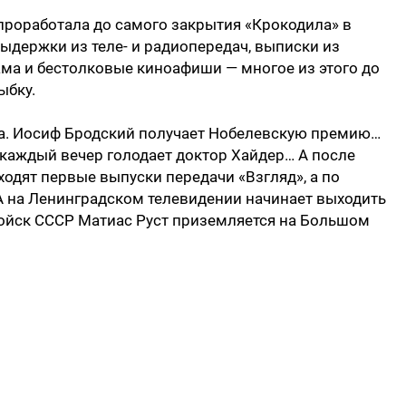
 проработала до самого закрытия «Крокодила» в
выдержки из теле- и радиопередач, выписки из
ма и бестолковые киноафиши — многое из этого до
ыбку.
та. Иосиф Бродский получает Нобелевскую премию…
каждый вечер голодает доктор Хайдер… А после
дят первые выпуски передачи «Взгляд», а по
А на Ленинградском телевидении начинает выходить
войск СССР Матиас Руст приземляется на Большом