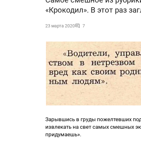
Самое смешное из рубрик
«Крокодил». В этот раз заг
23 марта 2020
7
Зарывшись в груды пожелтевших по
извлекать на свет самых смешных э
придумаешь».