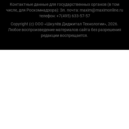
Контактные данные для государственных органов (в том
числе, для Роскомнадзора): Эл. почта: maxim@maximonline.ru
телефон: +7(495) 633-57-57
Copyright (с) ООО «Шкулёв Диджитал Технологии», 2026.
Любое воспроизведение материалов сайта без разрешения
редакции воспрещается.