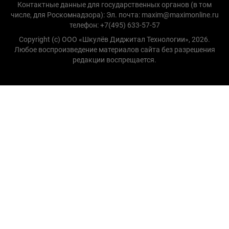
Контактные данные для государственных органов (в том
числе, для Роскомнадзора): Эл. почта: maxim@maximonline.ru
телефон: +7(495) 633-57-57
Copyright (с) ООО «Шкулёв Диджитал Технологии», 2026.
Любое воспроизведение материалов сайта без разрешения
редакции воспрещается.