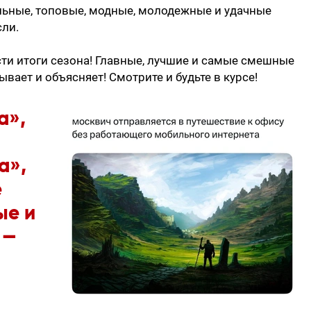
льные, топовые, модные, молодежные и удачные
ли.
сти итоги сезона! Главные, лучшие и самые смешные
ает и объясняет! Смотрите и будьте в курсе!
а»,
а»,
е
ые и
 —