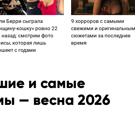
ли Берри сыграла
9 хорроров с самыми
нщину-кошку» ровно 22
свежими и оригинальны
а назад: смотрим фото
сюжетами за последнее
рисы, которая лишь
время
ошеет с годами
чшие и самые
ы — весна 2026