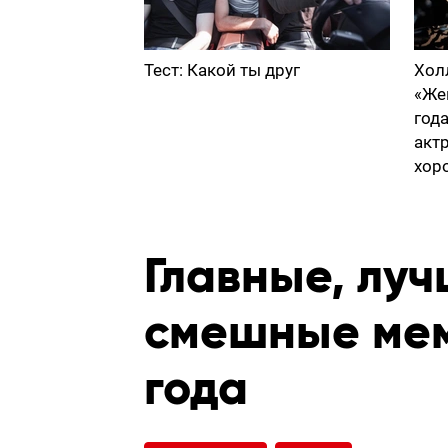
Тест: Какой ты друг
Хол
«Же
год
акт
хор
Главные, лу
смешные мем
года