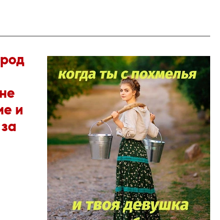
ород
не
ие и
 за