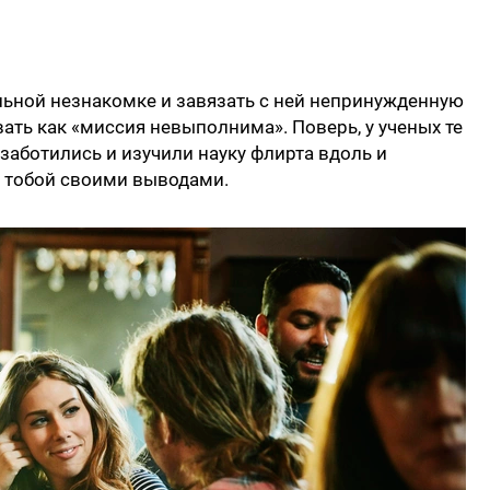
льной незнакомке и завязать с ней непринужденную
ать как «миссия невыполнима». Поверь, у ученых те
заботились и изучили науку флирта вдоль и
с тобой своими выводами.