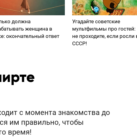
лько должна
Угадайте советские
абатывать женщина в
мультфильмы про гостей:
ке: окончательный ответ
не проходите, если росли 
СССР!
лирте
сходит с момента знакомства до
ся им правильно, чтобы
то время!