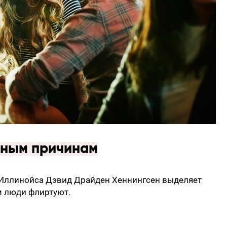
зным причинам
 Иллинойса Дэвид Драйден Хеннингсен выделяет
м люди флиртуют.