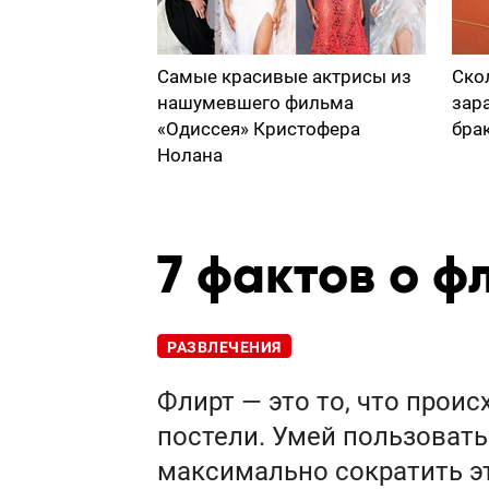
Самые красивые актрисы из
Ско
нашумевшего фильма
зар
«Одиссея» Кристофера
бра
Нолана
7 фактов о ф
РАЗВЛЕЧЕНИЯ
Флирт — это то, что прои
постели. Умей пользовать
максимально сократить э