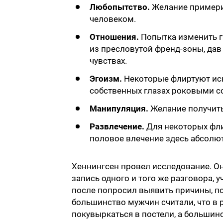
Любопытство.
Желание примери
человеком.
Отношения.
Попытка изменить гр
из пресловутой френд-зоны, дав
чувствах.
Эгоизм.
Некоторые флиртуют иск
собственных глазах роковыми с
Манипуляция.
Желание получить 
Развлечение.
Для некоторых фли
половое влечение здесь абсолют
Хеннингсен провел исследование. О
запись одного и того же разговора, у
после попросил выявить причины, по
большинство мужчин считали, что в 
покувыркаться в постели, а большин