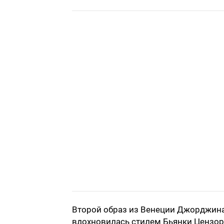
Второй образ из Венеции Джорджина 
вдохновилась стилем Бьянки Цензори