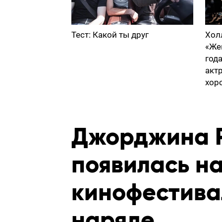
Тест: Какой ты друг
Хол
«Же
год
акт
хор
Джорджина 
появилась н
кинофестива
наряде