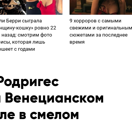
ли Берри сыграла
9 хорроров с самыми
нщину-кошку» ровно 22
свежими и оригинальны
а назад: смотрим фото
сюжетами за последнее
рисы, которая лишь
время
ошеет с годами
Родригес
а Венецианском
ле в смелом