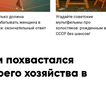
лько должна
Угадайте советские
абатывать женщина в
мультфильмы про
ке: окончательный ответ
холостяков: рожденным 
СССР без шансов!
м похвастался
его хозяйства в