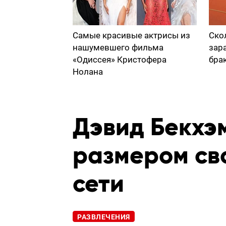
Самые красивые актрисы из
Ско
нашумевшего фильма
зар
«Одиссея» Кристофера
бра
Нолана
Дэвид Бекхэ
размером сво
сети
РАЗВЛЕЧЕНИЯ