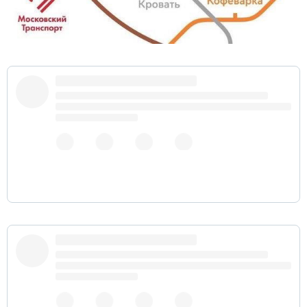
#домалучше
#COVID19
pic.twitter.com/NIyxraad5Q
pic.twitter.com/3I9jvQi96j