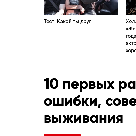
Тест: Какой ты друг
Хол
«Же
год
акт
хор
10 первых ра
ошибки, сов
выживания