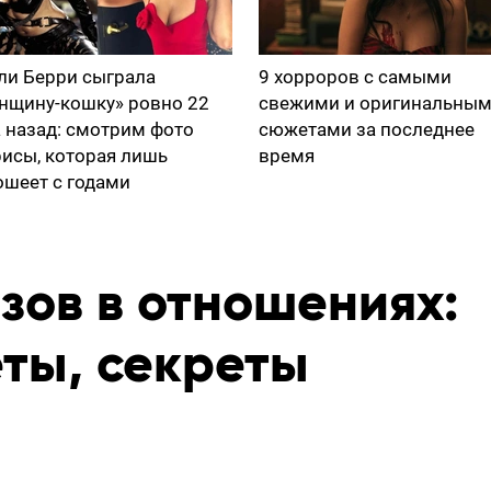
ли Берри сыграла
9 хорроров с самыми
нщину-кошку» ровно 22
свежими и оригинальны
а назад: смотрим фото
сюжетами за последнее
рисы, которая лишь
время
ошеет с годами
зов в отношениях:
еты, секреты