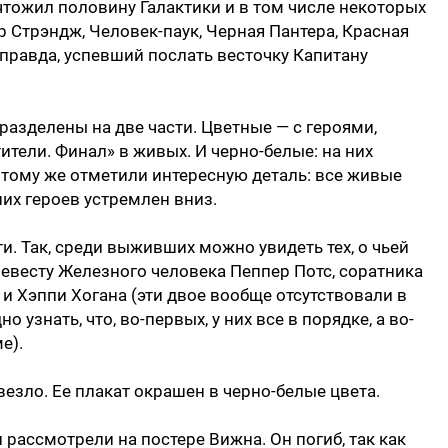
чтожил половину Галактики и в том числе некоторых
р Стрэндж, Человек-паук, Черная Пантера, Красная
правда, успевший послать весточку Капитану
разделены на две части. Цветные — с героями,
тели. Финал» в живых. И черно-белые: на них
тому же отметили интересную деталь: все живые
ших героев устремлен вниз.
и. Так, среди выживших можно увидеть тех, о чьей
невесту Железного человека Пеппер Потс, соратника
и Хэппи Хогана (эти двое вообще отсутствовали в
о узнать, что, во-первых, у них все в порядке, а во-
е).
везло. Ее плакат окрашен в черно-белые цвета.
рассмотрели на постере Вижна. Он погиб, так как