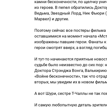
камни бесконечности, по щелчку уни
из героев. В пепел обратились Докто
Ведьма, Звездный Лорд, Ник Фьюри (
Марвел) и другие.
Поэтому сейчас все постеры фильма 
оставшимися на момент начала «Мсти
изображены павшие герои. Фанаты к 
герои смотрят вверх, а взгляд погиб
И тут-то начинаются приятные новост
судьбе было неизвестно до сих пор: 
Доктора Стрэнджа Вонга, Валькирию 
«Войне бесконечности», так что отрадн
вторых, мы увидим их в новом фильм
А вот Шури, сестре Т-Чаллы не так по
И самую любопытную деталь зрители 