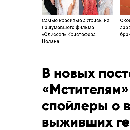
Самые красивые актрисы из
Ско
нашумевшего фильма
зар
«Одиссея» Кристофера
бра
Нолана
В новых пост
«Мстителям»
спойлеры о 
выживших ге