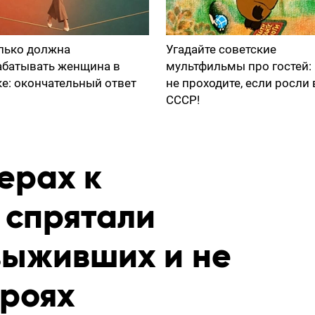
лько должна
Угадайте советские
абатывать женщина в
мультфильмы про гостей:
ке: окончательный ответ
не проходите, если росли 
СССР!
ерах к
 спрятали
выживших и не
роях