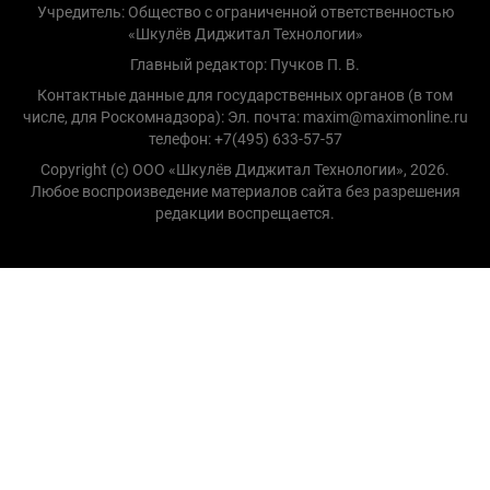
Учредитель: Общество с ограниченной ответственностью
«Шкулёв Диджитал Технологии»
Главный редактор: Пучков П. В.
Контактные данные для государственных органов (в том
числе, для Роскомнадзора): Эл. почта: maxim@maximonline.ru
телефон: +7(495) 633-57-57
Copyright (с) ООО «Шкулёв Диджитал Технологии», 2026.
Любое воспроизведение материалов сайта без разрешения
редакции воспрещается.