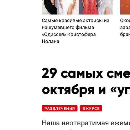
Самые красивые актрисы из
Ско
нашумевшего фильма
зар
«Одиссея» Кристофера
бра
Нолана
29 самых см
октября и «
РАЗВЛЕЧЕНИЯ
В КУРСЕ
Наша неотвратимая ежеме