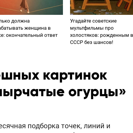
лько должна
Угадайте советские
абатывать женщина в
мультфильмы про
ке: окончательный ответ
холостяков: рожденным 
СССР без шансов!
ешных картинок
упырчатые огурцы»
сячная подборка точек, линий и