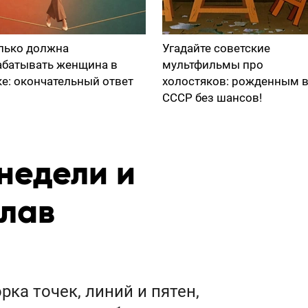
лько должна
Угадайте советские
абатывать женщина в
мультфильмы про
ке: окончательный ответ
холостяков: рожденным 
СССР без шансов!
недели и
лав
ка точек, линий и пятен,