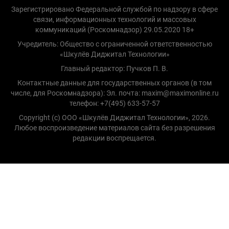
Зарегистрировано Федеральной службой по надзору в сфере
связи, информационных технологий и массовых
коммуникаций (Роскомнадзор) 29.05.2020 18+
Учредитель: Общество с ограниченной ответственностью
«Шкулёв Диджитал Технологии»
Главный редактор: Пучков П. В.
Контактные данные для государственных органов (в том
числе, для Роскомнадзора): Эл. почта: maxim@maximonline.ru
телефон: +7(495) 633-57-57
Copyright (с) ООО «Шкулёв Диджитал Технологии», 2026.
Любое воспроизведение материалов сайта без разрешения
редакции воспрещается.