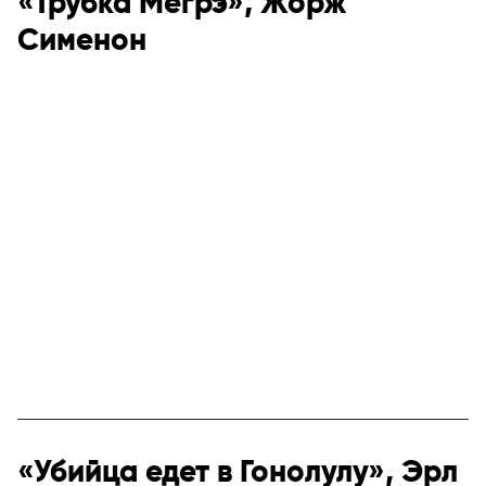
«Трубка Мегрэ», Жорж
Сименон
«Убийца едет в Гонолулу», Эрл