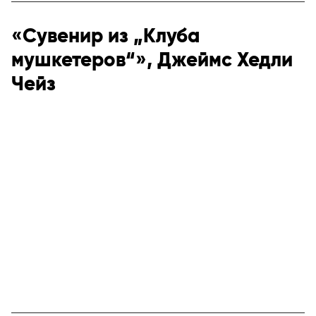
«Сувенир из „Клуба
мушкетеров“», Джеймс Хедли
Чейз