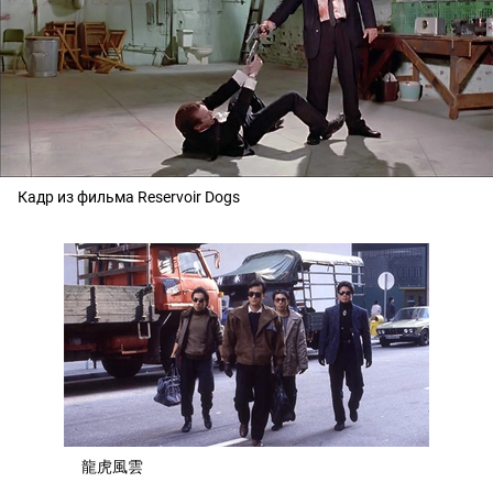
Кадр из фильма Reservoir Dogs
龍虎風雲