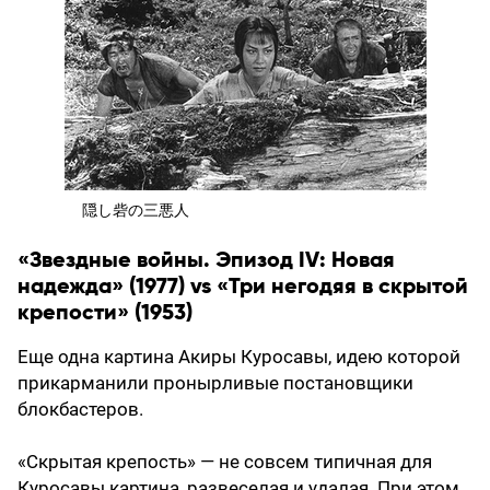
隠し砦の三悪人
«Звездные войны. Эпизод IV: Новая
надежда» (1977) vs «Три негодяя в скрытой
крепости» (1953)
Еще одна картина Акиры Куросавы, идею которой
прикарманили пронырливые постановщики
блокбастеров.
«Скрытая крепость» — не совсем типичная для
Куросавы картина, развеселая и удалая. При этом