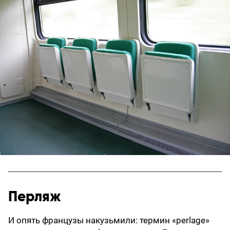
Перляж
И опять французы накузьмили: термин «perlage»