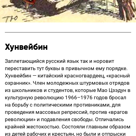
Хунвейбин
Заплетающийся русский язык так и норовит
переставить тут буквы в привычном ему порядке.
Хунвейбин — китайский красногвардеец, «красный
охранник». Член молодежных штур­мо­вых от­ря­дов
из школьников и студентов, которые Мао Цзэдун в
культурную революцию 1966–1976 годов бросал
на борьбу с политическими противниками, для
проведения массовых репрессий, про­тив «вра­гов
ре­во­лю­ции» и подавления свободы. Отличались
крайней жестокостью. Состояли главным образом
из детей рабочих и крестьян, но были и отпрыски