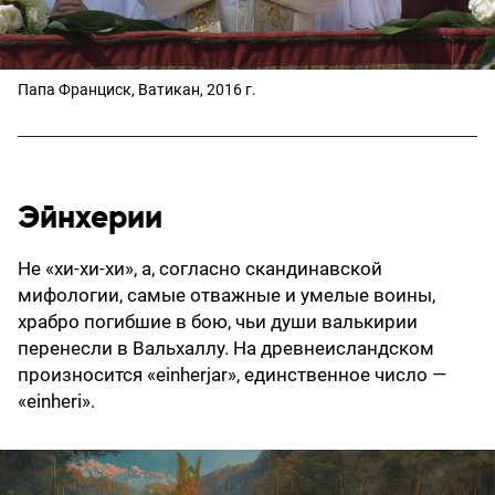
Папа Франциск, Ватикан, 2016 г.
Эйнхерии
Не «хи-хи-хи», а, согласно скандинавской
мифологии, самые отважные и умелые воины,
храбро погибшие в бою, чьи души валькирии
перенесли в Вальхаллу. На древнеисландском
произносится «einherjar», единственное число —
«einheri».