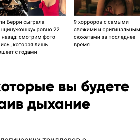
ли Берри сыграла
9 хорроров с самыми
нщину-кошку» ровно 22
свежими и оригинальны
а назад: смотрим фото
сюжетами за последнее
рисы, которая лишь
время
ошеет с годами
которые вы будете
таив дыхание