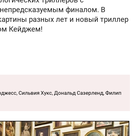
логических триллеров с
непредсказуемым финалом. В
картины разных лет и новый триллер
ом Кейджем!
джесс, Сильвия Хукс, Дональд Сазерленд, Филип