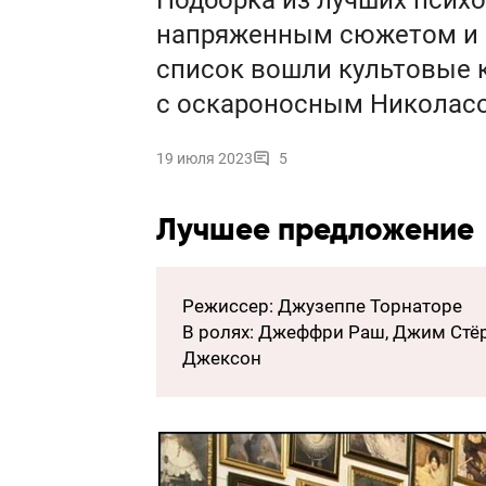
Подборка из лучших психо
напряженным сюжетом и 
список вошли культовые 
с оскароносным Николас
19 июля 2023
5
Лучшее предложение
Режиссер: Джузеппе Торнаторе
В ролях: Джеффри Раш, Джим Стёр
Джексон